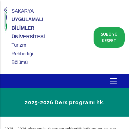
Ana
içeriğe
SAKARYA
atla
UYGULAMALI
BİLİMLER
SUBÜ'YÜ
ÜNİVERSİTESİ
KEŞFET
Turizm
Rehberliği
Bölümü
2025-2026 Ders programı hk.
Sayfa
2025 - 2026 akademik yılı turizm rehberliği bölümüne ait güz