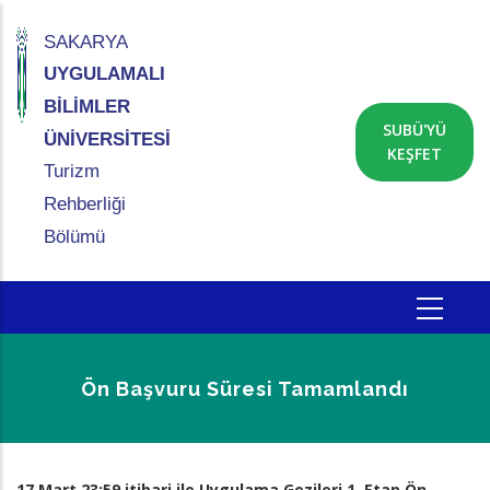
Ana
içeriğe
SAKARYA
atla
UYGULAMALI
BİLİMLER
SUBÜ'YÜ
ÜNİVERSİTESİ
KEŞFET
Turizm
Rehberliği
Bölümü
Ön Başvuru Süresi Tamamlandı
Sayfa
17 Mart 23:59 itibari ile Uygulama Gezileri 1. Etap Ön