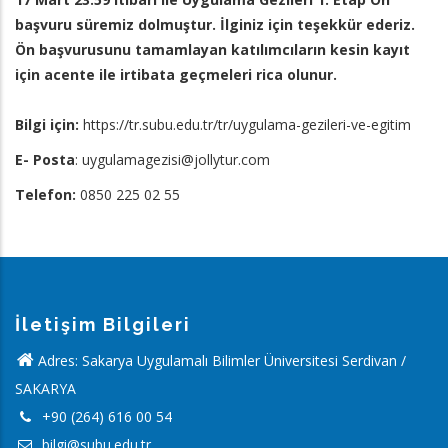
Yolu
başvuru süremiz dolmuştur. İlginiz için teşekkür ederiz.
Ön başvurusunu tamamlayan katılımcıların kesin kayıt
için acente ile irtibata geçmeleri rica olunur.
Bilgi için:
https://tr.subu.edu.tr/tr/uygulama-gezileri-ve-egitim
E- Posta
: uygulamagezisi@jollytur.com
Telefon:
0850 225 02 55
İletişim Bilgileri
Adres: Sakarya Uygulamalı Bilimler Üniversitesi Serdivan /
SAKARYA
+90 (264) 616 00 54
bilgi@subu.edu.tr